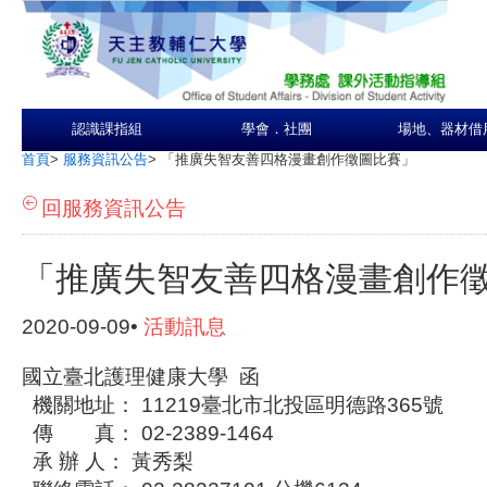
認識課指組
學會．社團
場地、器材借
首頁
>
服務資訊公告
>
「推廣失智友善四格漫畫創作徵圖比賽」
回服務資訊公告
「推廣失智友善四格漫畫創作
2020-09-09•
活動訊息
國立臺北護理健康大學 函
機關地址： 11219臺北市北投區明德路365號
傳 真： 02-2389-1464
承 辦 人： 黃秀梨