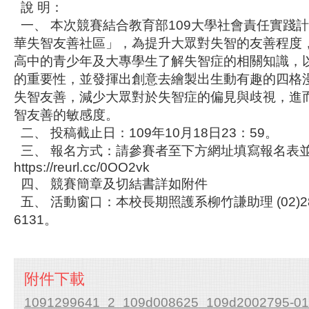
說 明：
一、 本次競賽結合教育部109大學社會責任實踐
華失智友善社區」，為提升大眾對失智的友善程度
高中的青少年及大專學生了解失智症的相關知識，
的重要性，並發揮出創意去繪製出生動有趣的四格
失智友善，減少大眾對於失智症的偏見與歧視，進
智友善的敏感度。
二、 投稿截止日：109年10月18日23：59。
三、 報名方式：請參賽者至下方網址填寫報名表
https://reurl.cc/0OO2vk
四、 競賽簡章及切結書詳如附件
五、 活動窗口：本校長期照護系柳竹謙助理 (02)282
6131。
附件下載
1091299641_2_109d008625_109d2002795-01