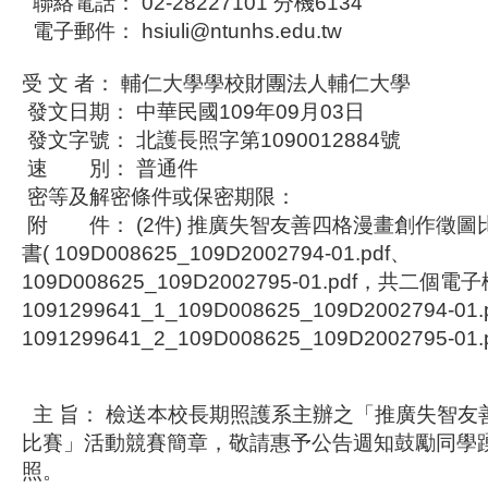
聯絡電話： 02-28227101 分機6134
電子郵件： hsiuli@ntunhs.edu.tw
受 文 者： 輔仁大學學校財團法人輔仁大學
發文日期： 中華民國109年09月03日
發文字號： 北護長照字第1090012884號
速 別： 普通件
密等及解密條件或保密期限：
附 件： (2件) 推廣失智友善四格漫畫創作徵圖
書( 109D008625_109D2002794-01.pdf、
109D008625_109D2002795-01.pdf，共二個電子
1091299641_1_109D008625_109D2002794-0
1091299641_2_109D008625_109D2002795-0
主 旨： 檢送本校長期照護系主辦之「推廣失智友
比賽」活動競賽簡章，敬請惠予公告週知鼓勵同學
照。