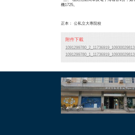
機1725。
正本： 公私立大專院校
附件下載
1091299780_2_11736919_10930029813_
1091299780_1_11736919_10930029813_