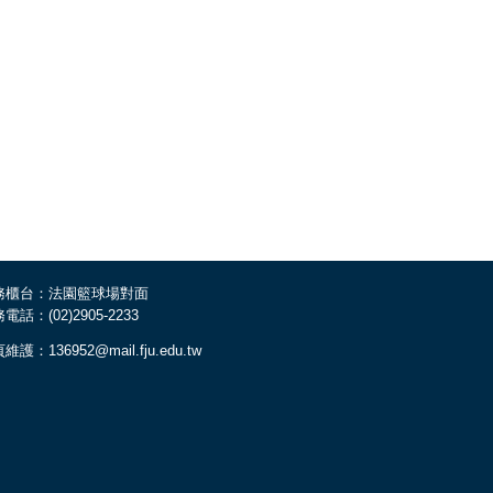
務櫃台：法園籃球場對面
電話：(02)2905-2233
維護：136952@mail.fju.edu.tw