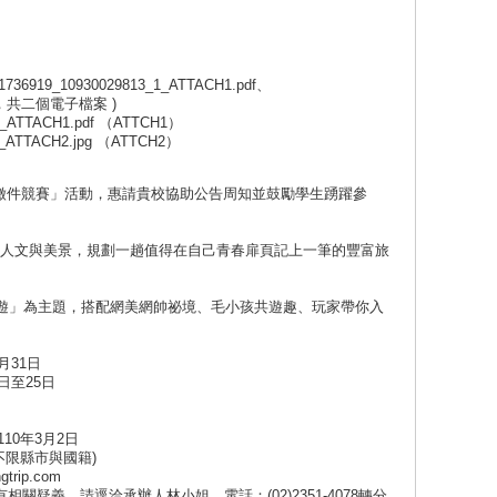
19_10930029813_1_ATTACH1.pdf、
.jpg，共二個電子檔案 )
_1_ATTACH1.pdf （ATTCH1）
_1_ATTACH2.jpg （ATTCH2）
記徵件競賽」活動，惠請貴校協助公告周知並鼓勵學生踴躍參
索人文與美景，規劃一趟值得在自己青春扉頁記上一筆的豐富旅
」為主題，搭配網美網帥祕境、毛小孩共遊趣、玩家帶你入
月31日
日至25日
10年3月2日
不限縣市與國籍)
trip.com
關疑義，請逕洽承辦人林小姐，電話：(02)2351-4078轉分