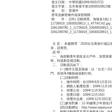
發文日期： 中華民國109年09月07日
發文字號： 北市青推字第10930029813號
速 別： 普通件
密等及解密條件或保密期限：
附 件： (2件) 活動簡章、海報各1份( 117369
11736919_10930029813_1_ATTACH2
1091299780_1_11736919_10930029813
1091299780_2_11736919_10930029813
主 旨： 本處辦理「2020台北青旅行遊
加，請查照。
說 明：
一、 為鼓勵青年朋友走出戶外，深度探
程，特規劃旨揭活動。
二、 活動資訊如下：
(一)徵件主題及路線：以「台北一日遊
門、其他等4種路線規劃行程。
(二)活動時間：
１、徵件時間：自109年8月1日至10
２、網路人氣獎投票：109年11月18
３、得獎公告：109年11月30日
４、頒獎日期：109年12月19日
５、得獎作品展：109年12月19日至1
(三)參加對象：12-30歲青少年朋友(
(四)活動網址：http://www.taipeiyoung
三、 檢附活動簡章及電子海報各1份；如有相