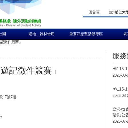
回首頁
輔仁大
社團
場地、器材借用
重要訊息暨活動專區
表
遊記徵件競賽」
服務
行遊記徵件競賽」
📢11
2026-08-
📢11
2026-08-
段17號7樓
💞公益
活動公告
tw
2026-07-
學