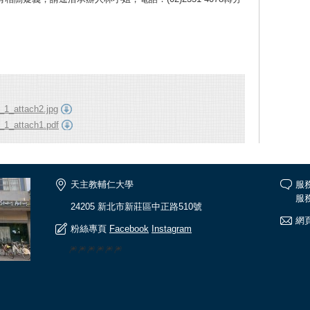
1_attach2.jpg
1_attach1.pdf
天主教輔仁大學
服
服務
24205 新北市新莊區中正路510號
網頁
粉絲專頁
Facebook
Instagram
🎆🎆🎆🎆🎆🎆