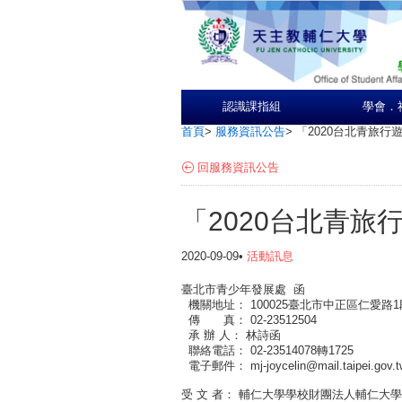
認識課指組
學會．
首頁
>
服務資訊公告
>
「2020台北青旅行
回服務資訊公告
「2020台北青旅
2020-09-09•
活動訊息
臺北市青少年發展處 函
機關地址： 100025臺北市中正區仁愛路1
傳 真： 02-23512504
承 辦 人： 林詩函
聯絡電話： 02-23514078轉1725
電子郵件： mj-joycelin@mail.taipei.gov.
受 文 者： 輔仁大學學校財團法人輔仁大