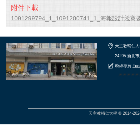
附件下載
1091299794_1_1091200741_1_海報設計競賽要
天主教輔仁大
24205 新北
粉絲專頁
Fac
🎆🎆🎆🎆
天主教輔仁大學 © 2014-2