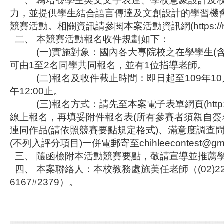
一、 為培養學生英文文字表達、學校意象設計及
力，並提供學生結合語言傳達及文創設計的學習機
競賽活動。相關資訊請參閱本案活動資訊網(https://rb.g
二、 本競賽活動報名收件規劃如下：
(一)實施對象：國內各大專院校之在學學生(含
可由1至2名同學共同報名，並有1位指導老師。
(二)報名及收件截止時間：即日起至109年10
午12:00止。
(三)報名方式：請先至本案電子表單網頁(http://tiny
線上報名，再填妥附件報名表(所有參賽者須親自簽
連同作品(請依照競賽要點規定格式)、滿意度調查
(不列入評分項目)一併電郵寄至chihleecontest@gma
三、 隨函檢附本活動競賽要點，敬請宣導並推薦
四、 本案聯絡人：本校教務處施美任老師（(02)22
6167#2379）。