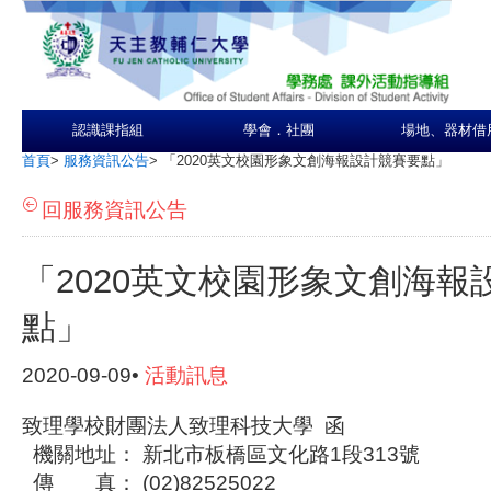
認識課指組
學會．社團
場地、器材借
首頁
>
服務資訊公告
>
「2020英文校園形象文創海報設計競賽要點」
回服務資訊公告
「2020英文校園形象文創海報
點」
2020-09-09•
活動訊息
致理學校財團法人致理科技大學 函
機關地址： 新北市板橋區文化路1段313號
傳 真： (02)82525022