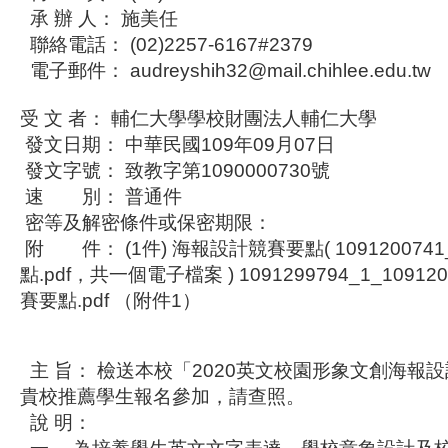
承 辦 人： 施美任
聯絡電話： (02)2257-6167#2379
電子郵件： audreyshih32@mail.chihlee.edu.tw
受 文 者： 輔仁大學學校財團法人輔仁大學
發文日期： 中華民國109年09月07日
發文字號： 致教字第1090000730號
速 別： 普通件
密等及解密條件或保密期限：
附 件： (1件) 海報設計競賽要點( 10912007
點.pdf，共一個電子檔案 ) 1091299794_1_1091
賽要點.pdf （附件1）
主 旨： 檢送本校「2020英文校園形象文創海報
貴校推薦學生報名參加，請查照。
說 明：