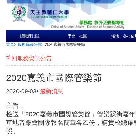
認識課指組
學會．社團
場地、器材借
首頁
>
服務資訊公告
>
2020嘉義市國際管樂節
回服務資訊公告
2020嘉義市國際管樂節
2020-09-03•
最新消息
主旨：
檢送「2020嘉義市國際管樂節」管樂踩街嘉
草地音樂會團隊報名簡章各乙份，請貴校踴躍
照。