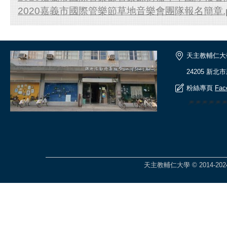
2020嘉義市國際管樂節草地音樂會團隊報名簡章.p
天主教輔仁大
24205 新北
粉絲專頁
Fac
🎆🎆🎆🎆
天主教輔仁大學 © 2014-2