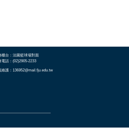
務櫃台：法園籃球場對面
電話：(02)2905-2233
維護：136952@mail.fju.edu.tw