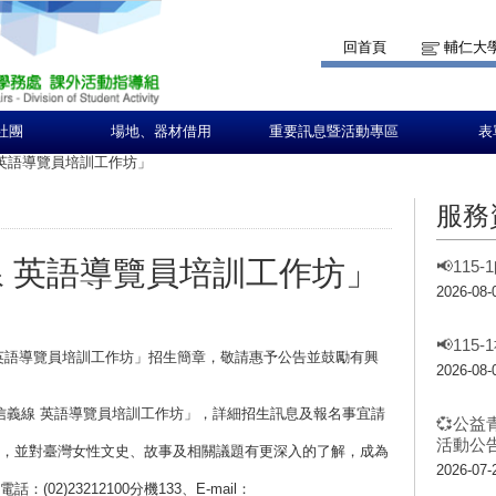
回首頁
輔仁大
社團
場地、器材借用
重要訊息暨活動專區
表
 英語導覽員培訓工作坊」
服務
線 英語導覽員培訓工作坊」
📢11
2026-08-
📢11
 英語導覽員培訓工作坊」招生簡章，敬請惠予公告並鼓勵有興
2026-08-
-信義線 英語導覽員培訓工作坊」，詳細招生訊息及報名事宜請
💞公益
活動公告
長，並對臺灣女性文史、故事及相關議題有更深入的了解，成為
2026-07-
2)23212100分機133、E-mail：