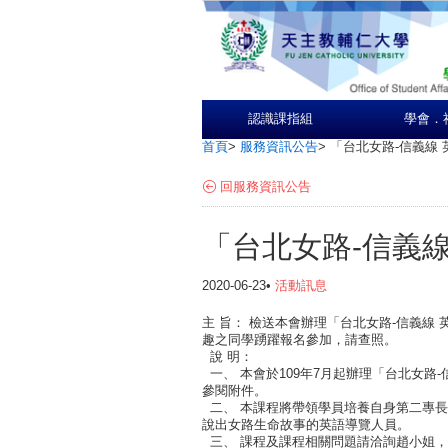
認識課指組
學會．
首頁
>
服務資訊公告
>
「台北女路-信義線
回服務資訊公告
「台北女路-信義
2020-06-23•
活動訊息
主 旨： 檢送本會辦理「台北女路-信義線
趣之同學踴躍報名參加，請查照。
說 明：
一、 本會於109年7月起辦理「台北女路
參閱附件。
二、 本課程將帶領學員培養自身第二專
說出女路生命故事的英語導覽人員。
三、 課程及課程相關問題請洽詢趙小姐，電話：(0