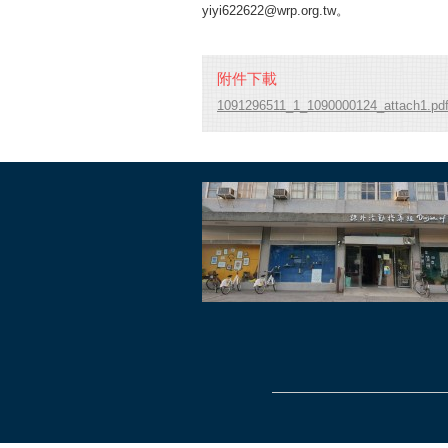
yiyi622622@wrp.org.tw。
附件下載
1091296511_1_1090000124_attach1.pd