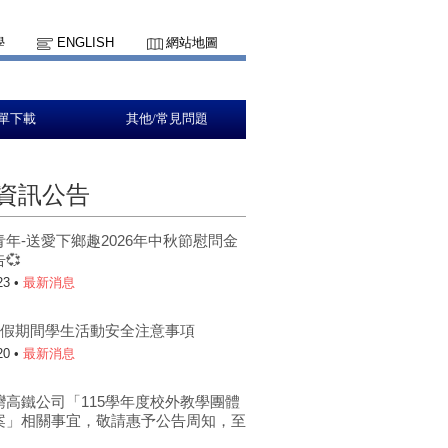
學
ENGLISH
網站地圖
單下載
其他/常見問題
資訊公告
青年-送愛下鄉趣2026年中秋節慰問金
💞
23 •
最新消息
年暑假期間學生活動安全注意事項
20 •
最新消息
灣高鐵公司「115學年度校外教學團體
案」相關事宜，敬請惠予公告周知，至
。