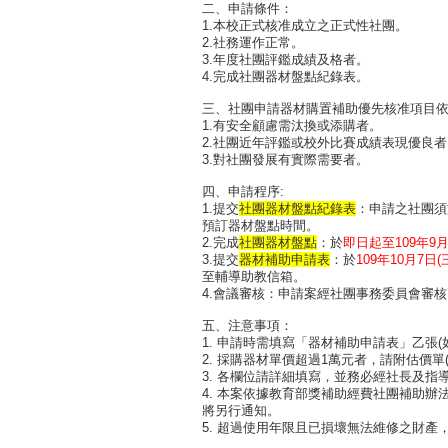
二、申請條件：
1.本校正式核准成立之正式性社團。
2.社務運作正常。
3.年度社團評鑑成績及格者。
4.完成社團器材盤點紀錄表。
三、社團申請器材購置補助優先核准項目
1.有安全顧慮需汰換或添購者。
2.社團近年評鑑或校外比賽成績表現優良者
3.對社團發展有實際需要者。
四、申請程序:
1.提交
社團器材盤點紀錄表
：申請之社團須
預訂器材盤點時間。
2.完成
社團器材盤點
：於
即日起至109年9月
3.提交
器材補助申請表
：於
109年10月7日(
至輔導助教信箱。
4.會議審核：申請案經社團事務委員會審
五、注意事項：
1. 申請時需填寫「器材補助申請表」乙張(
2. 採購器材單價超過1萬元者，請附估價單
3. 各欄位請詳細填寫，並務必經社長及指
4. 本案依據教育部獎補助經費社團補助
將另行通知。
5. 超過使用年限且已損壞無法維修之財