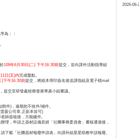
2026-06-
依序為：：
。
於
109年6月30日(二) 下午16:30前
提交，並向課外活動指導組
11日(五)內
完成盤點。
三)下午16:30前
提交，將紙本用印簽名後送課指組及電子檔mail
核，提交至研發處校務發展專責小組審議。
如附件)，逾期恕不收件/補件。
(需蓋公司章,正影本皆可)
導老師簽核後，方能繳件。
辦法辦理，申請之器材設備若經「社團事務委員會」審核通過後，
產，請下載「社團器材報廢申請表」向課外組星星助教申請報廢。