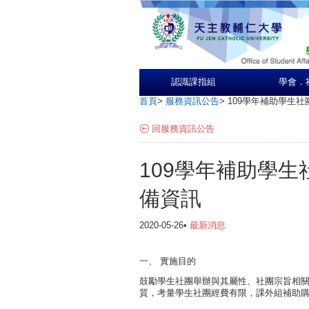
認識課指組
學會．
首頁
>
服務資訊公告
>
109學年補助學生
回服務資訊公告
109學年補助學
備資訊
2020-05-26•
最新消息
一、 實施目的
鼓勵學生社團舉辦與其屬性、社團宗旨相
質，考量學生社團經費有限，課外組補助