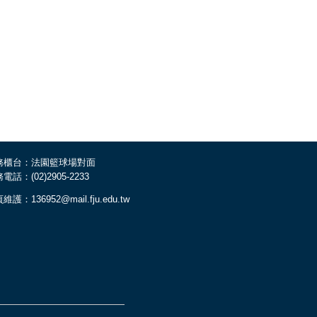
務櫃台：法園籃球場對面
電話：(02)2905-2233
維護：136952@mail.fju.edu.tw