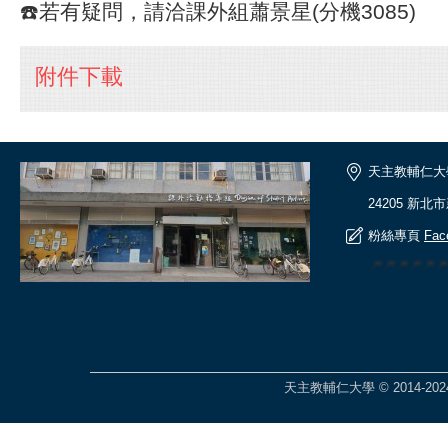
☎️若有疑問，請洽課外組蕭景星(分機3085)
附件下載
天主教輔仁大
24205 新北
粉絲專頁
Fac
🎆🎆🎆🎆
天主教輔仁大學 © 2014-2