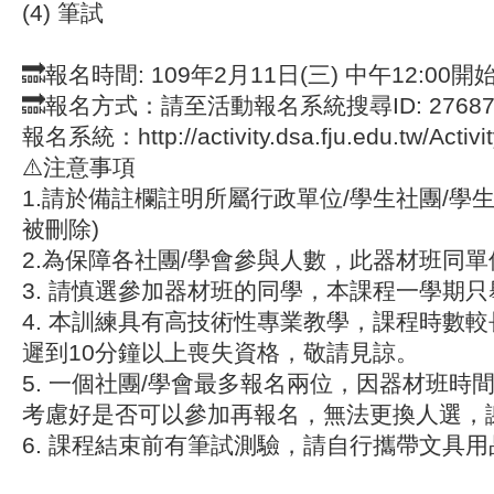
(4) 筆試
🔜報名時間: 109年2月11日(三) 中午12:00開
🔜報名方式：請至活動報名系統搜尋ID: 2768
報名系統：http://activity.dsa.fju.edu.tw/Activit
⚠️注意事項
1.請於備註欄註明所屬行政單位/學生社團/學
被刪除)
2.為保障各社團/學會參與人數，此器材班同單
3. 請慎選參加器材班的同學，本課程一學期
4. 本訓練具有高技術性專業教學，課程時數
遲到10分鐘以上喪失資格，敬請見諒。
5. 一個社團/學會最多報名兩位，因器材班時
考慮好是否可以參加再報名，無法更換人選，
6. 課程結束前有筆試測驗，請自行攜帶文具用