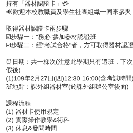
持有「器材認證卡」💳
🔊歡迎本校教職員及學生社團組織一同來參與
取得器材認證卡兩步驟
☑️步驟一："務必"參加器材認證班
☑️步驟二：經"考試合格"者，方可取得器材認
⏰日期：共一梯次(注意此學期只有這班，下
假後)
(1)109年2月27日(四)12:30-16:00(含考試時間
💒地點：課外組器材室(於課外組辦公室後面)
課程流程
(1) 器材卡使用規定
(2) 實際操作教學&術科
(3) 休息&發問時間