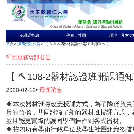
認識課指組
學會．社團
場地、器材借
首頁
>
服務資訊公告
>
【 🔨108-2器材認證班開課通知🔩🔧 】
回服務資訊公告
【 🔨108-2器材認證班開課通知
2020-02-12•
最新消息
🔊本次器材班將改變授課方式，為了降低負責
員的負擔，共同討論了新的器材班授課方式，
並且能更實際的讓同學們操作到各式器材。
🔊校內所有學術行政單位及學生社團組織欲借