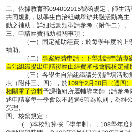
二、依據教育部094002915號函規定，師生
共同規劃，以學生自治組織舉辦共融活動為主
動之補助，詳細活動類型請參考（附件二）。
三、申請經費補助相關事項：
（一）固定補助經費：於每學年度的上學
補助。
（二）
專案經費申請：下學期請申請專
自治組織提出申請後經由經費審核會議核定補
（三）各學生自治組織請分別詳填活動彙
表（附件三、四），於
109年2月20日（週四
相關電子資料
予課指組所屬輔導老師（請參考
述申請案每一學會以不超過6項為原則，為維
受理。
四、核銷規定：
(一)本校預算採「學年制」，108學年度