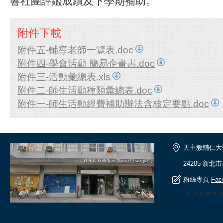
響社團評鑑成績及下學期補助。
附件下載
附件五-輔導老師一覽表.doc
附件四-學會活動 簡易企畫書.doc
附件三-活動彙總表.xls
附件二-師生活動種類彙總表.doc
附件一-師生活動經費補助辦法含核定要點.doc
天主教輔仁大
24205 新北
粉絲專頁
Fac
🎆🎆🎆🎆