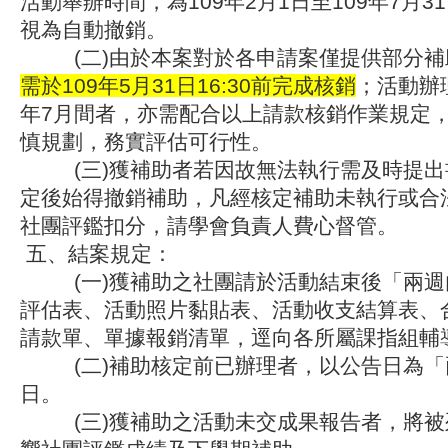
活動舉辦時間，為109年2月1日至109年7月
視為自動撤銷。
(二)由於本案對於各申請案僅提供部分補
需於109年5月31日16:30前完成核銷
；活動辦理
年7月間者，亦需配合以上請款核銷作業規定
慎規劃，務實評估可行性。
(三)獲補助者若因故無法執行需及時提出
定後始得撤銷補助，凡經核定補助未執行或合
社團評鑑扣分，請學會負責人費心督管。
五、結案規定：
(一)獲補助之社團請於活動結束後「兩週
評估表、活動照片黏貼表、活動收支結算表、
請款單、單據報銷清單，逕向各所屬課指組輔
(二)補助核定前已辦理者，以公告日為「
日。
(三)獲補助之活動未交成果報告者，將被