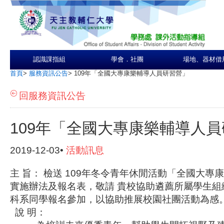
認識課指組
學會．社團
場地、器材借
首頁
>
服務資訊公告
>
109年「全國大專康樂輔導人員研習營」
回服務資訊公告
109年「全國大專康樂輔導人
2019-12-03•
活動訊息
主 旨： 檢送 109年冬令青年休閒活動「全國大專
實施辦法及報名表，敬請 貴校協助遴薦所屬學生組
科系同學報名參加，以協助推展校園社團活動為感
說 明：