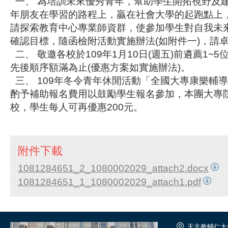
一、 為培訓未來優秀青年，幫助學生開拓視野及
年朋友在學習的路程上，贏在社會大學的起跑點上
請探索教育中心專業師資群，使參加學生對自我未
確認目標，隨函檢附活動實施辦法(如附件一)，請
二、 敬邀各校於109年1月10日(週五)前遴薦1~
先後順序額滿為止(優惠方案如實施辦法)。
三、 109年冬令青年休閒活動「全國大專康樂輔
酌予補助報名費用以鼓勵學生報名參加，本團大專
校，學生每人可再優惠200元。
附件下載
1081284651_2_1080002029_attach2.docx
1081284651_1_1080002029_attach1.pdf
天主教輔仁大