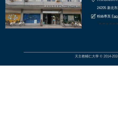
24205 新北
粉絲專頁
Fac
🎆🎆🎆🎆
天主教輔仁大學 © 2014-2