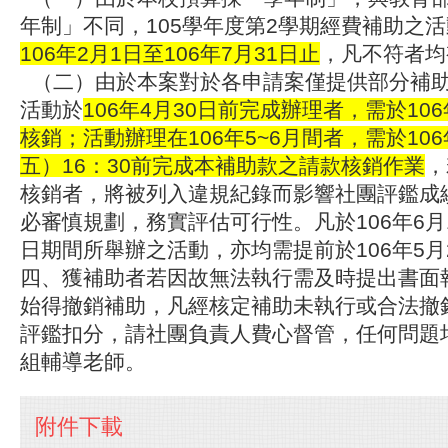
年制」不同，105學年度第2學期經費補助之
106
年2
月1
日至106
年7
月31
日止
，凡不符者均
（二）由於本案對於各申請案僅提供部分補
活動於
106
年4
月30
日
前完成辦理者，需於
106
核銷；活動辦理在106
年5~6
月間者，需於106
五）16
：30
前完成本補助款之請款核銷作業
，
核銷者，將被列入違規紀錄而影響社團評鑑成
必審慎規劃，務實評估可行性。凡於
106
年6
月
日
期間所舉辦之活動，亦均需提前於
106
年5
月
四、獲補助者若因故無法執行需及時提出書面
始得撤銷補助，凡經核定補助未執行或合法撤
評鑑扣分，請社團負責人費心督管，任何問題
組輔導老師。
附件下載