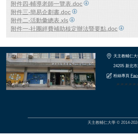
附件四-輔導老師一覽表.doc
附件三-簡易企劃書.doc
附件二-活動彙總表.xls
附件一-社團經費補助核定辦法暨要點.doc
天主教輔仁大
24205 新北
粉絲專頁
Fac
🎆🎆🎆🎆
天主教輔仁大學 © 2014-2