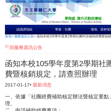
認識課指組
學會．社團
場地、器材借
首頁
>
服務資訊公告
>
函知本校105學年度第2學期社團申請補助經費暨核
回服務資訊公告
函知本校105學年度第2學期社
費暨核銷規定，請查照辦理
2017-01-17•
最新消息
一、依據「社團經費補助核定辦法暨核定要點
理。
二、申請補助經費事項：