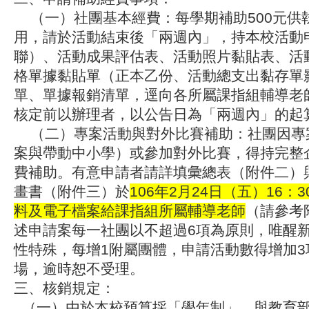
（一）社團基本經費：每學期補助500元供
用，請於活動結束後「兩週內」，持本校活動
聯）、活動成果評估表、活動照片黏貼表、活
格單據黏貼單（正本乙份、活動總支出黏存單
單、單據報銷清單，逕向各所屬課指組輔導老
核定前以辦理者，以公告日為「兩週內」的起
（二）專案活動與對外比賽補助：社團因專
案與帶動中小學）或參加對外比賽，得持完整
費補助。有意申請者請詳填彙總表（附件二）
畫書（附件三）於
106
年2
月24
日（五）16
：3
料及電子檔案給課指組所屬輔導老師
（請參考
述申請案每一社團以不超過6項為原則，唯醒
性特殊，每增1附屬團體，申請活動數得增加3
場，逾時恕不受理。
三、核銷規定：
（一）由於本校預算採「學年制」，與教育