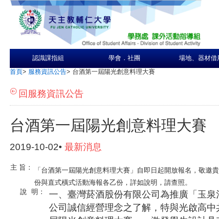
認識課指組
學會．社團
場地、器材借
首頁
>
服務資訊公告
>
台酒第一屆陽光創意料理大賽
回服務資訊公告
台酒第一屆陽光創意料理大賽
2019-10-02•
最新消息
主
旨：
「台酒第一屆陽光創意料理大賽」自即日起開放報名，敬邀貴
份與直式橫式活動海報各乙份，詳如說明，請查照。
說
明：
一、臺灣菸酒股份有限公司為推廣「玉泉
公司誠信經營理念之了解，特與光啟高中