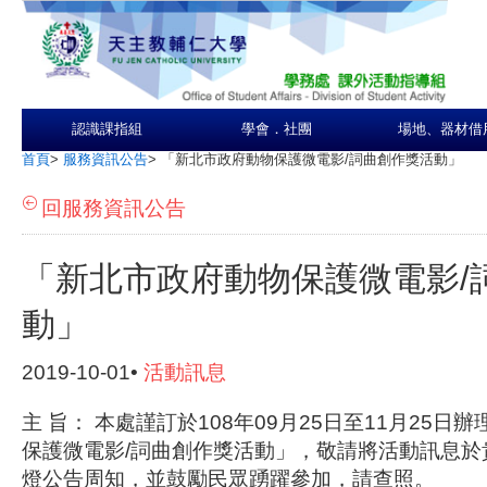
認識課指組
學會．社團
場地、器材借
首頁
>
服務資訊公告
>
「新北市政府動物保護微電影/詞曲創作獎活動」
回服務資訊公告
「新北市政府動物保護微電影/
動」
2019-10-01•
活動訊息
主 旨： 本處謹訂於108年09月25日至11月25
保護微電影/詞曲創作獎活動」，敬請將活動訊息於
燈公告周知，並鼓勵民眾踴躍參加，請查照。