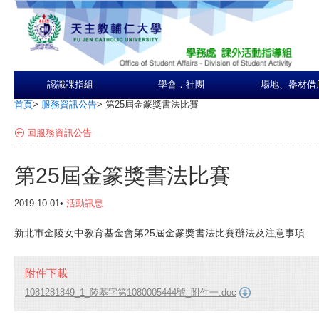
認識課指組
學會．社團
場地、器材借
首頁
>
服務資訊公告
>
第25屆金篆獎書法比賽
回服務資訊公告
第25屆金篆獎書法比賽
2019-10-01•
活動訊息
新北市金陵女中教育基金會第25屆金篆獎書法比賽辦法及注意事項
附件下載
1081281849_1_陵基字第1080005444號_附件一.doc