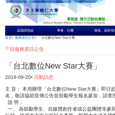
認識課指組
學會．社團
場地、器材借
首頁
>
服務資訊公告
>
「台北數位New Star大賽」
回服務資訊公告
「台北數位New Star大賽」
2019-09-20•
活動訊息
主 旨： 本局辦理「台北數位New Star大賽」即日
名，敬請協助宣傳公告並鼓勵學生報名參加，請查
說 明：
一、 為鼓勵學生、自媒體創作者或公益團體等參