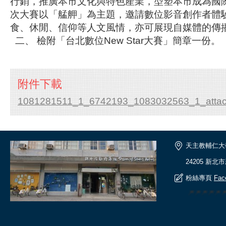
行銷，推廣本市文化與特色產業，型塑本市成為國
次大賽以「艋舺」為主題，邀請數位影音創作者體
食、休閒、信仰等人文風情，亦可展現自媒體的傳
二、 檢附「台北數位New Star大賽」簡章一份。
附件下載
1081281511_1_6742193_1083032563_1_attac
天主教輔仁大
24205 新北
粉絲專頁
Fac
🎆🎆🎆🎆