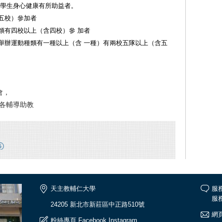
進學生身心健康有所助益者。
含五校）參加者
類有四校以上（含四校）參 加者
校舉辦運動種類有一種以上（含 一種）有兩校五隊以上（含五
會，
給各輔導助教
天主教輔仁大學
服
服務
24205 新北市新莊區中正路510號
網頁
粉絲專頁
Facebook
Instagram