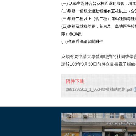
(一) 活動主題符合普及校園運動風氣，增
(二)舉辦一種類之運動種類有五校以上（
(三)舉辦二種以上（含二種）運動種類每種
(四)為顧及城鄉差距，花東及離島地區學
隊）參加者。
(五)詳細辦法請參閱附件
麻煩有要申請大專體總經費的社團或學
請於108年9月30日前將企畫書電子檔
附件下載
0991292913_1_0534經費補助原則.pdf