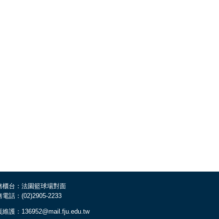
務櫃台：法園籃球場對面
電話：(02)2905-2233
維護：136952@mail.fju.edu.tw