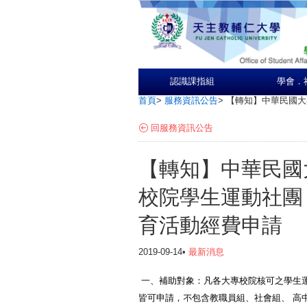
認識課指組
學會．
首頁
>
服務資訊公告
>
【轉知】中華民國大
回服務資訊公告
【轉知】中華民國
校院學生運動社團
育活動經費申請
2019-09-14•
最新消息
一、補助對象：凡各大專校院核可之學生運
皆可申請，不包含教職員組、社會組、 高