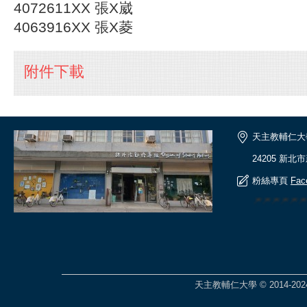
4072611XX 張X崴
4063916XX 張X菱
附件下載
天主教輔仁大
24205 新北
粉絲專頁
Fac
🎆🎆🎆🎆
天主教輔仁大學 © 2014-2