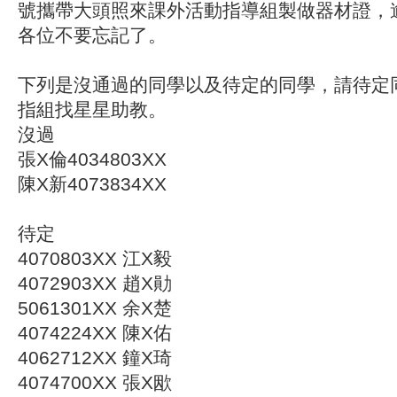
號攜帶大頭照來課外活動指導組製做器材證，
各位不要忘記了。
下列是沒通過的同學以及待定的同學，請待定同學
指組找星星助教。
沒過
張X倫4034803XX
陳X新4073834XX
待定
4070803XX 江X毅
4072903XX 趙X勛
5061301XX 余X楚
4074224XX 陳X佑
4062712XX 鐘X琦
4074700XX 張X欭