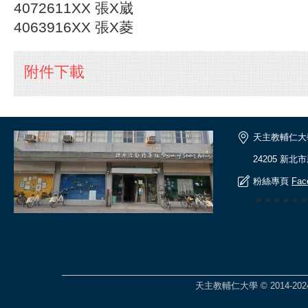
4072611XX 張X崴
4063916XX 張X菱
附件下載
天主教輔仁大
24205 新北
粉絲專頁
Fac
🎆🎆🎆🎆🎆
天主教輔仁大學 © 2014-2