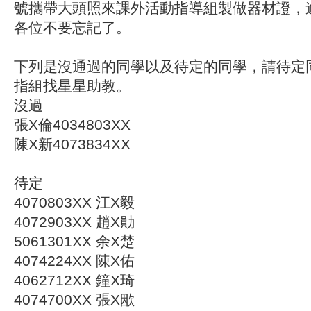
號攜帶大頭照來課外活動指導組製做器材證，
各位不要忘記了。
下列是沒通過的同學以及待定的同學，請待定同學
指組找星星助教。
沒過
張X倫4034803XX
陳X新4073834XX
待定
4070803XX 江X毅
4072903XX 趙X勛
5061301XX 余X楚
4074224XX 陳X佑
4062712XX 鐘X琦
4074700XX 張X欭