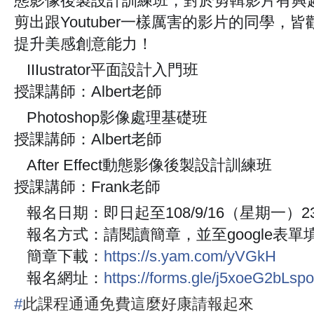
態影像後製設計訓練班，對於剪輯影片有興
剪出跟Youtuber一樣厲害的影片的同學，
提升美感創意能力！
IIIustrator平面設計入門班
🔺
授課講師：Albert老師
Photoshop影像處理基礎班
🔺
授課講師：Albert老師
After Effect動態影像後製設計訓練班
🔺
授課講師：Frank老師
報名日期：即日起至108/9/16（星期一）2
🔹
報名方式：請閱讀簡章，並至google表
🔹
簡章下載：
https://s.yam.com/yVGkH
🔹
報名網址：
https://forms.gle/j5xoeG2bLs
🔹
#
此課程通通免費這麼好康請報起來