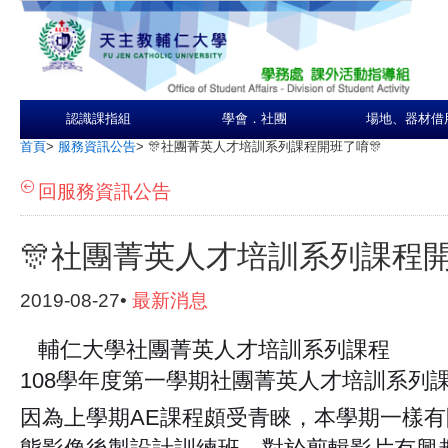
認識課指組
學會．社團
場地、器材借
首頁
>
服務資訊公告
>
🎊社團菁英人才培訓系列課程開班了唷🎊
回服務資訊公告
🎊社團菁英人才培訓系列課程開
2019-08-27•
最新消息
輔仁大學社團菁英人才培訓系列課程
📽
📽
108學年度第一學期社團菁英人才培訓系列
因為上學期AE課程頗受青睞，本學期一樣有開設Af