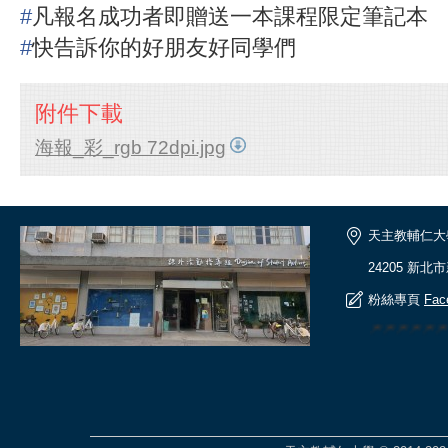
#
凡報名成功者即贈送一本課程限定筆記本
#
快告訴你的好朋友好同學們
附件下載
海報_彩_rgb 72dpi.jpg
天主教輔仁大
24205 新北
粉絲專頁
Fac
🎆🎆🎆🎆