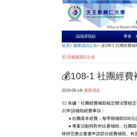
認識課指組
學會．
首頁
>
服務資訊公告
>
💰108-1 社團經
回服務資訊公告
💰108-1 社團
2019-08-14•
最新消息
1⃣ 依據「社團經費補助核定辦法暨核
2⃣申請補助經費事項：
🔸社團基本經費：每學期補助500元
🔸專案活動與對外比賽補助：社團因
得持完整企畫書申請部分經費補助。有意