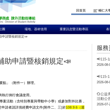
回首頁
輔仁大
社團
場地、器材借用
重要訊息暨活動專區
表
費補助申請暨核銷規定📣
服務
經費補助申請暨核銷規定📣
📢11
2026-08-
📢11
2026-08-
定要點」（附件一）辦理。
💞公益
供執行例行會議使用。
活動公告
專案活動（含特別專案與帶動中小學）或參加對外比賽，
2026-07-
申請者請詳填經費申請文件(附件二、三)於
108.9.6（週