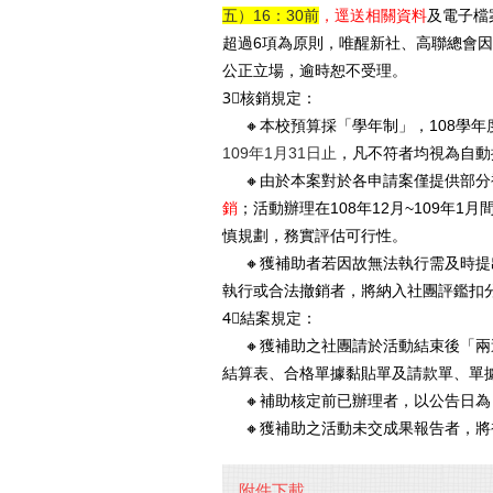
五）16：30前
，逕送相關資料
及電子檔
超過6項為原則，唯醒新社、高聯總會因
公正立場，逾時恕不受理。
3⃣核銷規定：
🔸本校預算採「學年制」，108學年
109年1月31日止
，凡不符者均視為自動
🔸由於本案對於各申請案僅提供部分
銷
；活動辦理在108年12月~109年
慎規劃，務實評估可行性。
🔸獲補助者若因故無法執行需及時提
執行或合法撤銷者，將納入社團評鑑扣
4⃣結案規定：
🔸獲補助之社團請於活動結束後「兩
結算表、合格單據黏貼單及請款單、單
🔸補助核定前已辦理者，以公告日為
🔸獲補助之活動未交成果報告者，將
附件下載