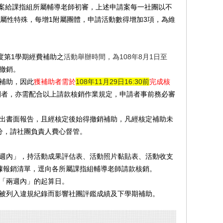
案給課指組所屬輔導老師初審，上述申請案每一社團以不
屬性特殊，每增1附屬團體，申請活動數得增加3項，為維
度第1學期經費補助之
活動舉辦時間，為108年8月1日至
撤銷。
補助，因此
獲補助者需於
108年11月29日16:30前
完成核
1月間者，亦需配合以上請款核銷作業規定，申請者事前務必審
出書面報告，且經核定後始得撤銷補助，凡經核定補助未
分，請社團負責人費心督管。
週內」，持活動成果評估表、活動照片黏貼表、活動收支
據報銷清單，逕向各所屬課指組輔導老師請款核銷。
「兩週內」的起算日。
被列入違規紀錄而影響社團評鑑成績及下學期補助。