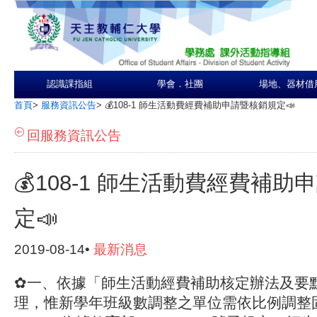
認識課指組
學會．社團
場地、器材借
首頁
>
服務資訊公告
>
💰108-1 師生活動費經費補助申請暨核銷規定📣
回服務資訊公告
💰108-1 師生活動費經費補
定📣
2019-08-14•
最新消息
✿一、依據「師生活動經費補助核定辦法及要
理，惟新學年班級數調整之單位需依比例調整