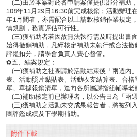
(二)由於本案對於各申請案僅提供部分補助
108年11月29日16:30前完成核銷；活動辦理在1
年1月間者，亦需配合以上請款核銷作業規定
慎規劃，務實評估可行性。
(三)獲補助者若因故無法執行需及時提出書
始得撤銷補助，凡經核定補助未執行或合法撤
評鑑扣分，請學會負責人費心督管。
✿五、結案規定：
(一)獲補助之社團請於活動結束後「兩週內
表、活動照片黏貼表、活動收支結算表、合格
單、單據報銷清單，逕向各所屬課指組輔導老
(二)補助核定前已辦理者，以公告日為「兩
(三)獲補助之活動未交成果報告者，將被列
團評鑑成績及下學期補助。
附件下載