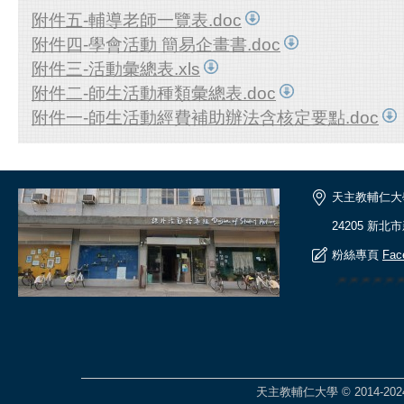
附件五-輔導老師一覽表.doc
附件四-學會活動 簡易企畫書.doc
附件三-活動彙總表.xls
附件二-師生活動種類彙總表.doc
附件一-師生活動經費補助辦法含核定要點.doc
天主教輔仁大
24205 新北
粉絲專頁
Fac
🎆🎆🎆🎆
天主教輔仁大學 © 2014-2