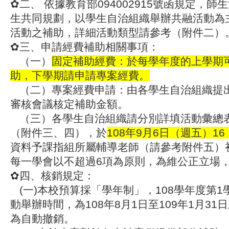
✿二、 依據教育部094002915號函規定，
生共同規劃，以學生自治組織舉辦共融活動為
活動之補助，詳細活動類型請參考（附件二）
✿三、申請經費補助相關事項：
（一）
固定補助經費：於每學年度的上學期
助，下學期請申請專案經費。
（二）專案經費申請：由各學生自治組織提
審核會議核定補助金額。
（三）各學生自治組織請分別詳填活動彙總
（附件三、四），於
108年9月6日（週五）16
資料予課指組所屬輔導老師（請參考附件五）
每一學會以不超過6項為原則，為維公正立場
✿四、核銷規定：
(一)本校預算採「學年制」，108學年度第
動舉辦時間，為108年8月1日至109年1月3
為自動撤銷。