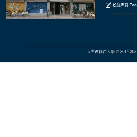
粉絲專頁
Fac
🎆🎆🎆🎆
天主教輔仁大學 © 2014-2