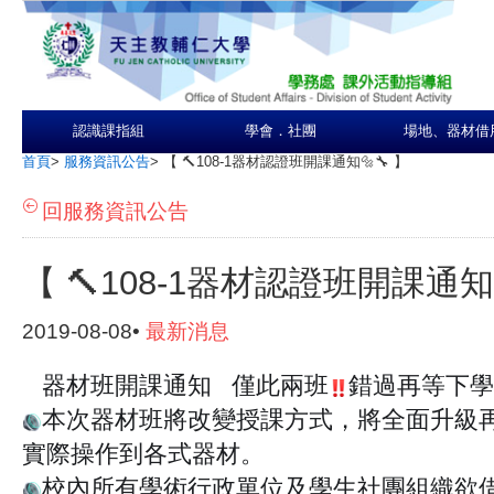
認識課指組
學會．社團
場地、器材借
首頁
>
服務資訊公告
>
【 🔨108-1器材認證班開課通知🔩🔧 】
回服務資訊公告
【 🔨108-1器材認證班開課通知
2019-08-08•
最新消息
器材班開課通知
僅此兩班
錯過再等下學
🔥
🔥
‼️
本次器材班將改變授課方式，將全面升級
🔊
實際操作到各式器材。
校內所有學術行政單位及學生社團組織欲借