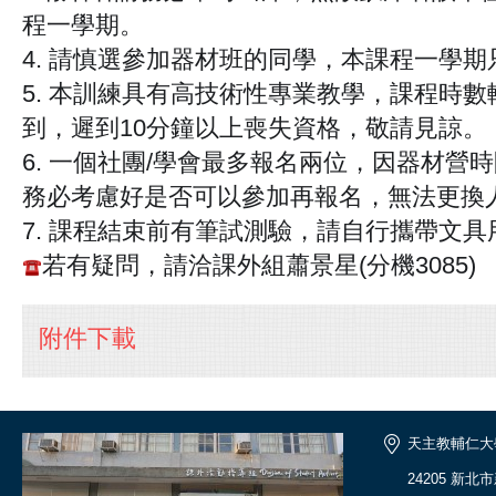
程一學期。
4. 請慎選參加器材班的同學，本課程一學
5. 本訓練具有高技術性專業教學，課程時
到，遲到10分鐘以上喪失資格，敬請見諒。
6. 一個社團/學會最多報名兩位，因器材營
務必考慮好是否可以參加再報名，無法更換
7. 課程結束前有筆試測驗，請自行攜帶文具
若有疑問，請洽課外組蕭景星(分機3085)
☎️
附件下載
天主教輔仁大
24205 新北