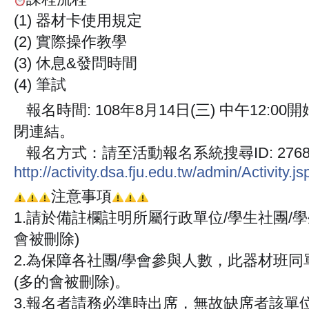
⏰
(1) 器材卡使用規定
(2) 實際操作教學
(3) 休息&發問時間
(4) 筆試
報名時間: 108年8月14日(三) 中午12:
🔜
閉連結。
報名方式：請至活動報名系統搜尋ID: 2768
🔜
http://activity.dsa.fju.edu.tw/admin/Activity.js
注意事項
⚠️
⚠️
⚠️
⚠️
⚠️
⚠️
1.請於備註欄註明所屬行政單位/學生社團/
會被刪除)
2.為保障各社團/學會參與人數，此器材班同
(多的會被刪除)。
3.報名者請務必準時出席，無故缺席者該單