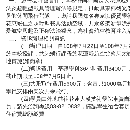
一、 為善盡社會責任，本校偕同社團法人花蓮縣
法及超輕型載具管理辦法等規定，推動具東部觀光優
暑假休閒飛行營隊」，邀請我國知名專家以優質學
花東絕佳之超輕型載具活動空域，共乘多架新型漂
愛航空興趣及正確法治觀念，為社會航空教育注入
二、 營隊辦理相關資訊：
(一)辦理日期：自108年7月22日至108年7月
於本校授課，共乘飛行課程於花蓮縣航空協會馬太
地實施(如簡章)
(二)營隊費用：基礎學科36小時費用6400元，
截止期限至108年7月5日止。
(三)共乘飛行費用5600元；含富邦1000萬
學員安排兩架次共乘飛行。
(四)學員由外地前往花蓮大漢技術學院車資自
員，請先洽詢專線03-8210832，確認學生宿舍
住宿費總額繳費。