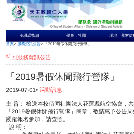
認識課指組
學會．社團
場地、器材借
首頁
>
服務資訊公告
>
「2019暑假休閒飛行營隊」
回服務資訊公告
「2019暑假休閒飛行營隊」
2019-07-01•
活動訊息
主 旨： 檢送本校偕同社團法人花蓮縣航空協會，
「2019暑假休閒飛行營隊」簡章，敬請惠予公告
踴躍報名參加，請查照。
說 明：