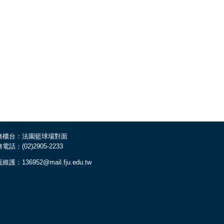
務櫃台：法園籃球場對面
電話：(02)2905-2233
維護：136952@mail.fju.edu.tw