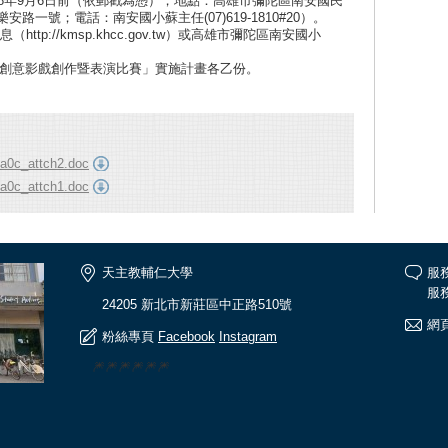
108年9月6日前（依郵戳為憑），地點：高雄市彌陀區南安國民
路一號；電話：南安國小蘇主任(07)619-1810#20）。
p://kmsp.khcc.gov.tw）或高雄市彌陀區南安國小
戲及創意影戲創作暨表演比賽」實施計畫各乙份。
a0c_attch2.doc
a0c_attch1.doc
天主教輔仁大學
服
服務
24205 新北市新莊區中正路510號
網頁
粉絲專頁
Facebook
Instagram
🎆🎆🎆🎆🎆🎆