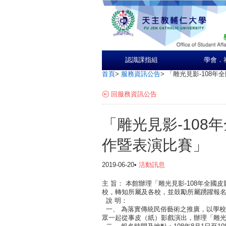
認識課指組
學會．
首頁
>
服務資訊公告
>
「雕光見影-108
回服務資訊公告
「雕光見影-108
作暨表演比賽」
2019-06-20•
活動訊息
主 旨： 本館辦理「雕光見影-108年全
校，轉知所屬及各校，並鼓勵所屬踴躍報
說 明：
一、 為落實傳統民俗藝術之推廣，以學
眾一起從事皮（紙）影戲演出，辦理「雕光