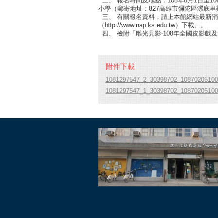
二、 報名時間及地點：108年8月1日至
小學（郵寄地址：827高雄市彌陀區漯底里樂安
三、 有關報名資料，請上本館網站最新消息（htt
（http://www.nap.ks.edu.tw）下載。。
四、 檢附「雕光見影-108年全國皮影
附件下載
1081297547_2_30398702_10870205100
1081297547_1_30398702_10870205100