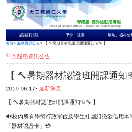
認識課指組
學會．社團
場地、器材借
首頁
>
服務資訊公告
>
【 🔨暑期器材認證班開課通知🔩🔧 】
回服務資訊公告
【 🔨暑期器材認證班開課通知🔩
2019-06-17•
最新消息
【 🔨暑期器材認證班開課通知🔩🔧 】
🔊校內所有學術行政單位及學生社團組織欲借用本
「器材認證卡」💳