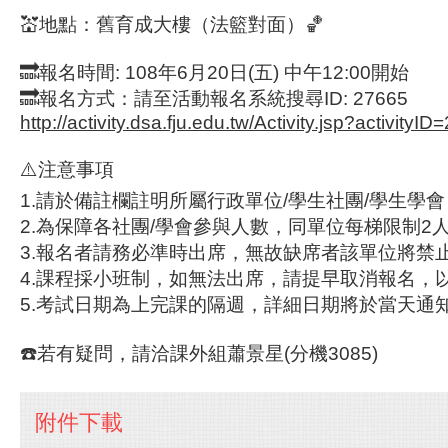
💒地點：舊育成大樓（法籃對面）🏀
🔜報名時間: 108年6月20日(五) 中午12:00開始
🔜報名方式：請至活動報名系統搜尋ID: 27665
http://activity.dsa.fju.edu.tw/Activity.jsp?activityI
⚠️注意事項
1.請於備註欄註明所屬行政單位/學生社團/學生學
2.為保障各社團/學會參與人數，同單位每梯限制2
3.報名者請務必準時出席，無故缺席者該單位將禁
4.課程採小班制，如無法出席，請提早取消報名，
5.考試日期為上完課的隔週，詳細日期將於當天通知
☎️若有疑問，請洽課外組蕭景星(分機3085)
附件下載