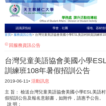
認識課指組
學會．社團
場地、器材借
首頁
>
服務資訊公告
>
台灣兒童美語協會美國小學ESL美語村師資訓練班1
回服務資訊公告
台灣兒童美語協會美國小學ES
訓練班108年暑假招訓公告
2019-06-11•
活動訊息
主 旨： 檢送台灣兒童美語協會美國小學ESL美語村
假招訓公告及報名意願書，如附件，請惠予公告。
說 明：