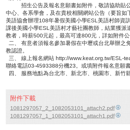
招生公告及報名意願書如附件，敬請協助貼公
中心、各系學會，及在貴校相關網站公告（要旨如
美語協會辦理108年暑假美國小學ESL美語村師資
課後美國小學ESL美語村才藝社團教師，結業獲派
教者，時薪500元起，最高可達800元，詳如附件
二、 有意者須報名參加暑假在中壢或台北舉辦之
教認證。
三、 線上報名網站 http://www.keat.org.tw/ESL-te
聯絡電話03-4593388分機23。或填附件報名意願書
四、 服務地點為台北市、新北市、桃園市、新竹
附件下載
1081297057_2_1082053101_attach2.pdf
1081297057_1_1082053101_attach1.pdf