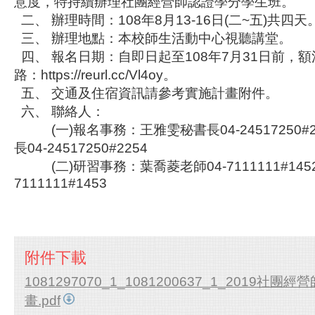
意度，特持續辦理社團經營師認證學分學生班。
二、 辦理時間：108年8月13-16日(二~五)共四天
三、 辦理地點：本校師生活動中心視聽講堂。
四、 報名日期：自即日起至108年7月31日前，
路：https://reurl.cc/Vl4oy。
五、 交通及住宿資訊請參考實施計畫附件。
六、 聯絡人：
(一)報名事務：王雅雯秘書長04-24517250#
長04-24517250#2254
(二)研習事務：葉喬菱老師04-7111111#145
7111111#1453
附件下載
1081297070_1_1081200637_1_2019社
畫.pdf