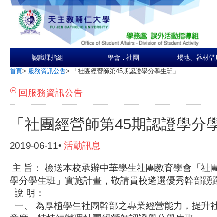
認識課指組
學會．社團
場地、器材借
首頁
>
服務資訊公告
>
「社團經營師第45期認證學分學生班」
回服務資訊公告
「社團經營師第45期認證學分
2019-06-11•
活動訊息
主 旨： 檢送本校承辦中華學生社團教育學會「社團
學分學生班」實施計畫，敬請貴校遴選優秀幹部踴
說 明：
一、 為厚植學生社團幹部之專業經營能力，提升