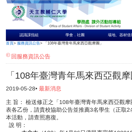
認識課指組
學會．社團
場地、器材借
首頁
>
服務資訊公告
>
「108年臺灣青年馬來西亞觀摩團」
回服務資訊公告
「108年臺灣青年馬來西亞觀摩
2019-05-28•
最新消息
主 旨： 檢送修正之「108年臺灣青年馬來西亞觀
表各乙份，請貴校協助公告並推薦3名學生（正取2
本活動，請查照惠復。
說 明：