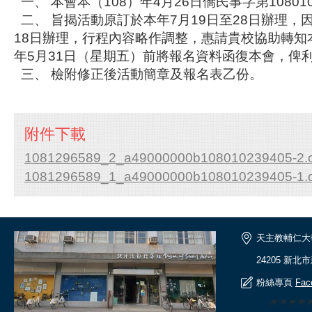
一、 本會本（108）年4月26日僑民事字第10801
二、 旨揭活動原訂於本年7月19日至28日辦理，
18日辦理，行程內容略作調整，惠請貴校協助轉知
年5月31日（星期五）前將報名資料函復本會，俾
三、 檢附修正後活動簡章及報名表乙份。
附件下載
1081296589_2_a49000000b108010239405-2.o
1081296589_1_a49000000b108010239405-1.
天主教輔仁大
24205 新北
粉絲專頁
Fac
🎆🎆🎆