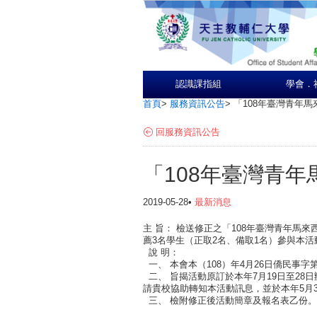
認識課指組
學會．
首頁
>
服務資訊公告
>
「108年臺灣青年
回服務資訊公告
「108年臺灣青
2019-05-28•
最新消息
主 旨： 檢送修正之「108年臺灣青年馬
薦3名學生（正取2名、備取1名）參與本
說 明：
一、 本會本（108）年4月26日僑民事字第1
二、 旨揭活動原訂於本年7月19日至28
請貴校協助轉知本活動訊息，並於本年5月
三、 檢附修正後活動簡章及報名表乙份