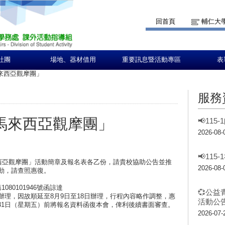
回首頁
輔仁大
社團
場地、器材借用
重要訊息暨活動專區
表
馬來西亞觀摩團」
服務
年馬來西亞觀摩團」
📢11
2026-08-
📢11
來西亞觀摩團」活動簡章及報名表各乙份，請貴校協助公告並推
2026-08-
活動，請查照惠復。
080101946號函諒達
💞公益
日辦理，因故順延至8月9日至18日辦理，行程內容略作調整，惠
活動公告
31日（星期五）前將報名資料函復本會，俾利後續書面審查。
。
2026-07-