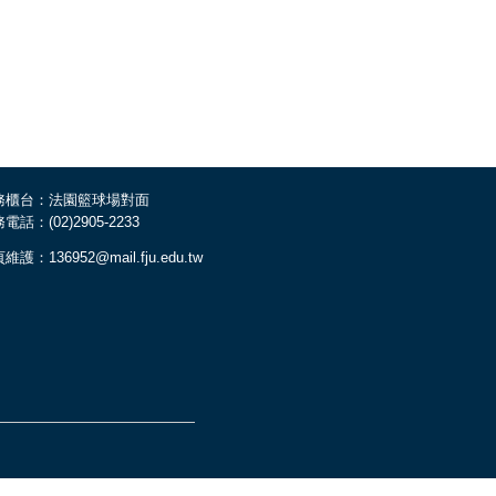
務櫃台：法園籃球場對面
電話：(02)2905-2233
維護：136952@mail.fju.edu.tw