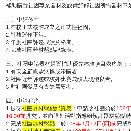
補助購置社團專業器材及設備紓解社團所需器材不
二、申請條件：
1.本校正式核准成立之正式性社團。
2.社務運作正常。
3.年度社團評鑑成績及格者。
4.完成社團器材盤點紀錄表。
三、社團申請器材購置補助優先核准項目依序為：
1.有安全顧慮需汰換或添購者。
2.社團近年評鑑或校外比賽成績表現優良者。
3.對社團發展有實際需要者。
四、申請程序:
1.提交
社團器材盤點紀錄表
：申請之社團須於
108
16:30前
提交，並向課外活動指導組預訂器材盤點
2.完成
社團器材盤點
：於
108年9月12日(四)前
完成