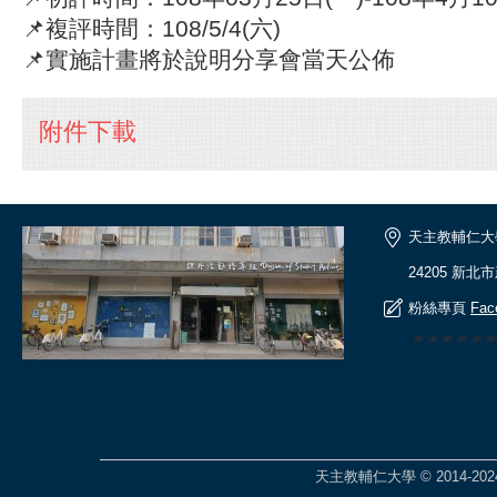
📌複評時間：108/5/4(六)
📌實施計畫將於說明分享會當天公佈
附件下載
天主教輔仁大
24205 新北
粉絲專頁
Fac
🎆🎆🎆🎆
天主教輔仁大學 © 2014-2