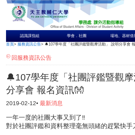
認識課指組
學會．社團
場地、器材借
首頁
>
服務資訊公告
>
🔔107學年度「社團評鑑暨觀摩活動」 說明分享會 報
回服務資訊公告
🔔107學年度「社團評鑑暨觀摩
分享會 報名資訊👐
2019-02-12•
最新消息
一年一度的社團大事又到了‼
對於社團評鑑和資料整理毫無頭緒的趕緊快手刀