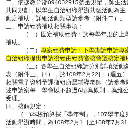
二、依據教育部094002915號函規定，師生
共同規劃，以學生自治組織舉辦共融活動為主
動之補助，詳細活動類型請參考（附件二）。
三、申請經費補助相關事項：
（一）固定補助經費：於每學年度的上學
補助。
（二）
專案經費申請：下學期請申請專
自治組織提出申請後經由經費審核會議核定補
（三）各學生自治組織請分別詳填活動彙
表（附件三、四），於108年2月22日（週五）
相關電子資料予課指組所屬輔導老師（請參考
述申請案每一學會以不超過6項為原則，為維
受理。
四、核銷規定：
(一)本校預算採「學年制」，107學年度
活動舉辦時間，為108年2月1日至108年7月