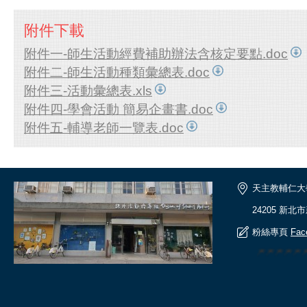
附件下載
附件一-師生活動經費補助辦法含核定要點.doc
附件二-師生活動種類彙總表.doc
附件三-活動彙總表.xls
附件四-學會活動 簡易企畫書.doc
附件五-輔導老師一覽表.doc
天主教輔仁大
24205 新北
粉絲專頁
Fac
🎆🎆🎆🎆