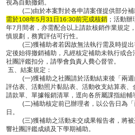
視為自動撤銷。
(二)由於本案對於各申請案僅提供部分補
需於108年5月31日16:30前完成核銷
；活動辦理
年7月間者，亦需配合以上請款核銷作業規定
慎規劃，務實評估可行性。
(三)獲補助者若因故無法執行需及時提出
定後始得撤銷補助，凡經核定補助未執行或合
社團評鑑扣分，請學會負責人費心督管。
五、結案規定：
(一)獲補助之社團請於活動結束後「兩週
評估表、活動照片黏貼表、活動收支結算表、
請款單、單據報銷清單，逕向各所屬課指組輔
(二)補助核定前已辦理者，以公告日為「
日。
(三)獲補助之活動未交成果報告者，將被
響社團評鑑成績及下學期補助。