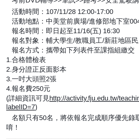
考前DVD輔導>>筆試>>路考>>安全駕駛
🎪
活動時間：107/11/28 12:00-17:00
📍
活動地點：中美堂前廣場/進修部地下室00
📍
報名時間：即日起至11/16(五) 16:30
💡
報名對象：輔大學生/教職員工/新莊地區民
💡
報名方式：攜帶如下列表件至課指組繳交
💡
1.合格體檢表
📰
2.身分證正反面影本
🗿
3.一吋大頭照2張
👱‍♂
4.報名費250元
💰
(詳細資訊可見
http://activity.fju.edu.tw/teac
labelID=7
)
名額只有50名，將依報名完成順序優先錄
🏮
唷！