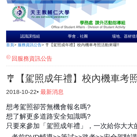
認識課指組
學會．社團
場地、器材借
首頁
>
服務資訊公告
>
🎐【駕照成年禮】校內機車考照活動來囉!!
回服務資訊公告
🎐【駕照成年禮】校內機車考照
2018-10-22•
最新消息
想考駕照卻苦無機會報名嗎?
想了解更多道路安全知識嗎?
只要來參加「駕照成年禮」，一次給你大大