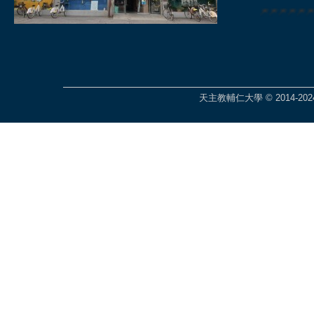
🎆🎆🎆🎆
天主教輔仁大學 © 2014-2