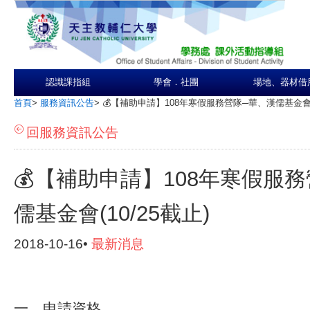
認識課指組
學會．社團
場地、器材借
首頁
>
服務資訊公告
>
💰【補助申請】108年寒假服務營隊─華、漢儒基金會(1
回服務資訊公告
💰【補助申請】108年寒假服
儒基金會(10/25截止)
2018-10-16•
最新消息
一、申請資格