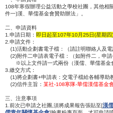
108年寒假辦理公益活動之學校社團，其他相
件一)漢、華儒基金會贊助辦法」。
二、申請資料
1.申請日期：
即日起至107年10月25日(星期四)
2.申請文件：
(1)活動企劃書電子檔：（請註明聯絡人及電
(2)附件二申請表電子檔：（如附件二，申
※以上文件請一式兩份（漢儒、華儒基金
3.繳交方式：
(1)將企劃書+申請表：交電子檔給各輔導助
(2)信件主旨：
某社-108寒隊-華儒漢儒基金
三、注意事項
漢
1.前次已申請之社團,須將成果報告張貼至[
儒青年關懷基金會
]臉書粉專頁面，才可申請唷