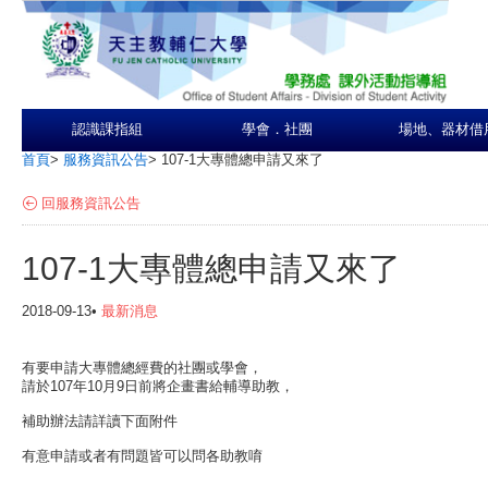
認識課指組
學會．社團
場地、器材借
首頁
>
服務資訊公告
>
107-1大專體總申請又來了
回服務資訊公告
107-1大專體總申請又來了
2018-09-13•
最新消息
有要申請大專體總經費的社團或學會，
請於107年10月9日前將企畫書給輔導助教，
補助辦法請詳讀下面附件
有意申請或者有問題皆可以問各助教唷