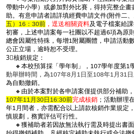
帶動中小學）或參加對外比賽，得持完整企畫
助。有意申請者請詳填經費申請文件(附件二、
五）16：30前
，逕送相關資料
及電子檔案給課
初審，上述申請案每一社團以不超過6項為原
總會因屬性特殊，每增1附屬團體，申請活動數
公正立場，逾時恕不受理。
3⃣核銷規定：
🔸本校預算採「學年制」，107學年度第1
動舉辦時間，為107年8月1日至108年1月31
為自動撤銷。
🔸由於本案對於各申請案僅提供部分補助
107年11月30日16:30前
完成核銷
；活動辦理在1
年1月間者，亦需配合以上請款核銷作業規定
慎規劃，務實評估可行性。
🔸獲補助者若因故無法執行需及時提出書面
始得撤銷補助，凡經核定補助未執行或合法撤