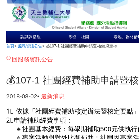
認識課指組
學會．社團
場地、器材借
首頁
>
服務資訊公告
>
💰107-1 社團經費補助申請暨核銷規定📣
回服務資訊公告
💰107-1 社團經費補助申請暨
2018-08-02•
最新消息
1⃣ 依據「社團經費補助核定辦法暨核定要點
2⃣申請補助經費事項：
🔸社團基本經費：每學期補助500元供執行
🔸專案活動與對外比賽補助：社團因專案活