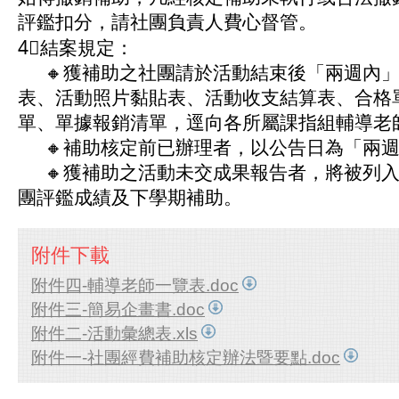
評鑑扣分，請社團負責人費心督管。
4⃣結案規定：
🔸獲補助之社團請於活動結束後「兩週內」
表、活動照片黏貼表、活動收支結算表、合格
單、單據報銷清單，逕向各所屬課指組輔導老
🔸補助核定前已辦理者，以公告日為「兩週
🔸獲補助之活動未交成果報告者，將被列入
團評鑑成績及下學期補助。
附件下載
附件四-輔導老師一覽表.doc
附件三-簡易企畫書.doc
附件二-活動彙總表.xls
附件一-社團經費補助核定辦法暨要點.doc