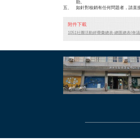
助。
五、
如針對核銷有任何問題者，請直
附件下載
1051社團活動經費彙總表-總匯總表(會議核