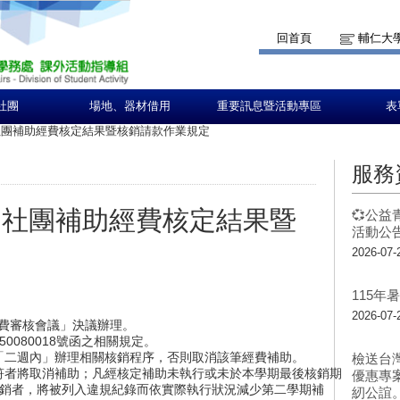
回首頁
輔仁大
社團
場地、器材借用
重要訊息暨活動專區
表
期社團補助經費核定結果暨核銷請款作業規定
服務
學期社團補助經費核定結果暨
💞公益
活動公告
2026-07-
115
2026-07-
經費審核會議」決議辦理。
50080018號函之相關規定。
「二週內」辦理相關核銷程序，否則取消該筆經費補助。
檢送台
符者將取消補助；凡經核定補助未執行或未於本學期最後核銷期
優惠專
前完成核銷者，將被列入違規紀錄而依實際執行狀況減少第二學期補
紉公誼