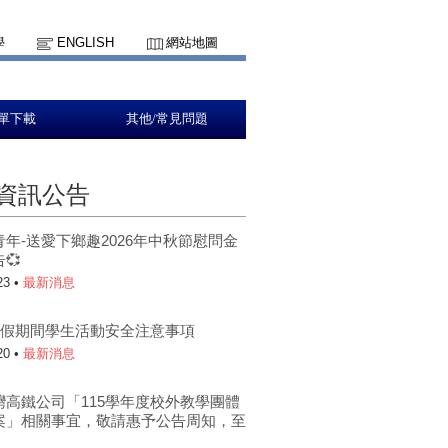
學
ENGLISH
網站地圖
單下載
其他/常見問題
資訊公告
青年-送愛下鄉趣2026年中秋節慰問金
💞
23 •
最新消息
年暑假期間學生活動安全注意事項
20 •
最新消息
灣高鐵公司「115學年度校外教學團體
案」相關事宜，敬請惠予公告周知，至
。