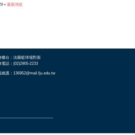
29 •
最新消息
務櫃台：法園籃球場對面
電話：(02)2905-2233
維護：136952@mail.fju.edu.tw