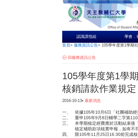
認識課指組
學會．
首頁
>
服務資訊公告
>
105學年度第1學
回服務資訊公告
105學年度第1
核銷請款作業規定
2016-10-13•
最新消息
一、
依據105年10月6日「社團補助
二、
重申105年9月8日輔學二字第110
三、
本學期核定經費應於活動結束後
核定補助款項核實申報，如有不
四、
限105年11月25日16:30