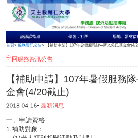
認識課指組
學會．社團
場地、器材借
首頁
>
服務資訊公告
>
【補助申請】107年暑假服務隊─新光吳氏基金會(4/2
回服務資訊公告
【補助申請】107年暑假服務
金會(4/20截止)
2018-04-16•
最新消息
一、申請資格
1.補助對象：
(1)老人福利相關活動及計劃。