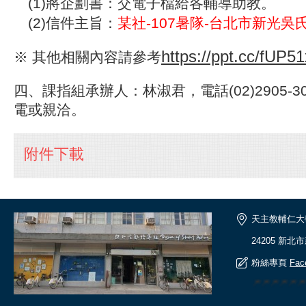
(1)將企劃書：交電子檔給各輔導助教。
(2)信件主旨：
某社-107暑隊-台北市新光
https://ppt.cc/fUP51
※
其
他相關內容請參考
四、課指組承辦人：林淑君，電話(02)2905-3
電或親洽。
附件下載
天主教輔仁大
24205 新北
粉絲專頁
Fac
🎆🎆🎆🎆