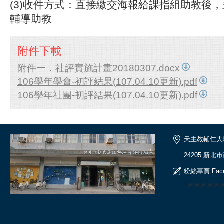
(3)收件方式：直接繳交海報給課指組助教後
輔導助教
附件下載
附件一．社評實施計畫20180307.docx
106學年學會-初評結果(107.04.10更新).pdf
106學年社團-初評結果(107.04.10更新).pdf
天主教輔仁大
24205 新北
粉絲專頁
Fac
🎆🎆🎆🎆