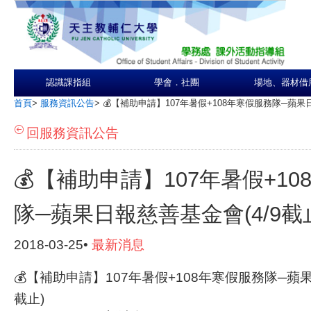
認識課指組
學會．社團
場地、器材借
首頁
>
服務資訊公告
>
💰【補助申請】107年暑假+108年寒假服務隊─蘋果日
回服務資訊公告
💰【補助申請】107年暑假+1
隊─蘋果日報慈善基金會(4/9截
2018-03-25•
最新消息
💰【補助申請】107年暑假+108年寒假服務隊─蘋果
截止)