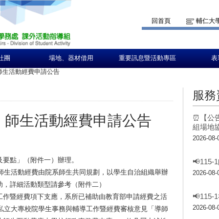
回首頁
輔仁大
社團
場地、器材借用
重要訊息暨活動專區
表
 師生活動經費申請公告
服務
期 師生活動經費申請公告
⏰【公告
組場地
2026-08-
及要點」（附件一）辦理。
📢11
定，師生活動經費由院系師生共同規劃，以學生自治組織舉辦
2026-08-
助，詳細活動類型請參考（附件二）
📢11
工作暨經費項下支應，系所已補助由教育部申請經費之活
2026-08-
年私立大專校院學生事務與輔導工作暨經費審核意見「導師