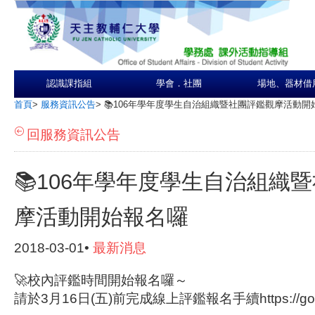
認識課指組
學會．社團
場地、器材借
首頁
>
服務資訊公告
>
📚106年學年度學生自治組織暨社團評鑑觀摩活動開
回服務資訊公告
📚106年學年度學生自治組織
摩活動開始報名囉
2018-03-01•
最新消息
🚀校內評鑑時間開始報名囉～
請於3月16日(五)前完成線上評鑑報名手續https://goo.