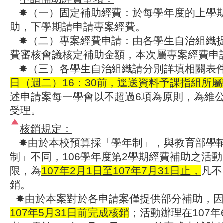
✸（一）固定補助經費：於每學年度的上學
助，下學期請申請專案經費。
✸（二）專案經費申請：由各學生自治組織
費審核會議核定補助金額，本次屬專案經費申
✸（三）
各
學
生
自
治
組
織
請
分
別
詳
填相關表
日
（
週
二
）
1
6
：
3
0
前
，
逕
送
資
料
予
課
指
組
所
屬
述
申
請
案
每
一
學
會
以
不
超
過
6
項
為
原
則
，
為
維
受
理
。
核銷規定：
✸由於本校預算採「學年制」，與教育部學
制」不同，106學年度第2學期經費補助之活
限，為
107年2月1日至107年7月31日止，
凡不
銷。
✸由於本案對於各申請案僅提供部分補助，
107年5月31日前完成核銷
；活動辦理在107年6