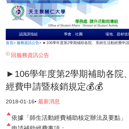
認識課指組
學會．社團
場地、器材借
首頁
>
服務資訊公告
>
►106學年度第2學期補助各院、系師生活動經費申請暨
回服務資訊公告
►106學年度第2學期補助各院
經費申請暨核銷規定💰💰
2018-01-16•
最新消息
依據「
師
生
活
動
經
費
補
助
核
定
辦
法
及
要
點
」
申請補助經費事項：