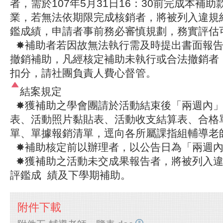
者，需於107年5月31日16：30前完成本補
業，若無法依期限完成核銷者，將被列入違規
鑑成績，申請者事前務必審慎規劃，務實評估
✸補助者若因故無法執行需及時提出書面報告
撤銷補助，凡經核定補助未執行或合法撤銷者
扣分，請社團負責人費心督管。
結案規定
✸獲補助之學會團請於活動結束後「兩週內」
表、活動照片黏貼表、活動收支結算表、合格
單、單據報銷清單，逕向各所屬課指組輔導老
✸補助核定前以辦理者，以公告日為「兩週內
✸獲補助之活動未交成果報告者，將被列入違
評鑑成 績及下學期補助。
附件下載