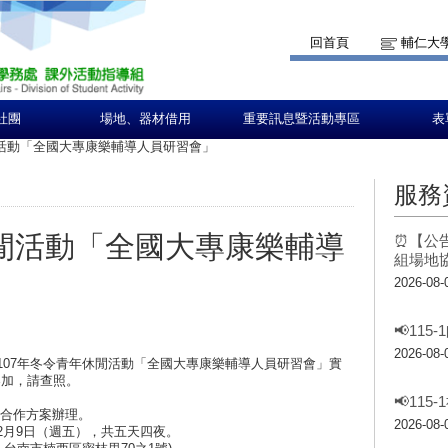
回首頁
輔仁大
社團
場地、器材借用
重要訊息暨活動專區
表
閒活動「全國大專康樂輔導人員研習會」
服務
休閒活動「全國大專康樂輔導
⏰【公告
組場地
2026-08-
📢11
2026-08-
107年冬令青年休閒活動「全國大專康樂輔導人員研習會」實
參加，請查照。
📢11
元合作方案辦理。
2026-08-
至2月9日（週五），共五天四夜。