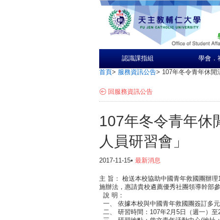
認識課指組
學會．
首頁
>
服務資訊公告
>
107年冬令青年休
回服務資訊公告
107年冬令青年
人員研習會」
2017-11-15•
最新消息
主 旨： 檢送本校協助中國青年救國團辦理
施辦法，惠請貴校遴薦優秀社團領導幹部
說 明：
一、 依據本校與中國青年救國團簽訂多
二、 研習時間：107年2月5日（週一）