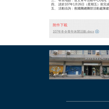
三、 研習地點：曾文青年活動中心(地址：
四、 請於107年1月26日（星期五）前
五、 活動洽詢：救國團總團部活動處陳建良先生
附件下載
107年冬令青年休閒活動.docx