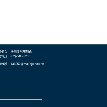
務櫃台：法園籃球場對面
電話：(02)2905-2233
維護：136952@mail.fju.edu.tw