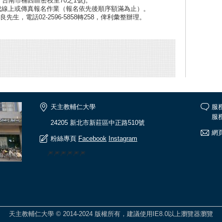
台南市楠西區密枝里70之1號)。
完成線上或傳真報名作業（報名依先後順序額滿為止）。
，電話02-2596-5858轉258，俾利彙整辦理。
天主教輔仁大學
服
服務
24205 新北市新莊區中正路510號
網頁
粉絲專頁
Facebook
Instagram
🎆🎆🎆🎆🎆🎆
天主教輔仁大學 © 2014-2024 版權所有，建議使用IE8.0以上瀏覽器瀏覽