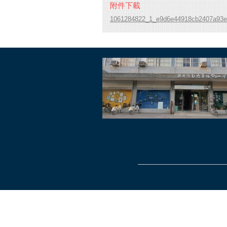
附件下載
1061284822_1_e9d6e44918cb2407a93e