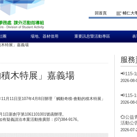
回首頁
輔仁大
社團
場地、器材借用
重要訊息暨活動專區
表
積木特展」嘉義場
服務
的積木特展」嘉義場
📢11
2026-08-
📢11
11月11日至107年4月8日辦理「觸動奇積-會動的積木特展」
2026-08-
1日新創字第1061101001號函辦理。
💞公益
疑義請洽本案活動推廣部：(07)384-9176。
活動公告
2026-07-