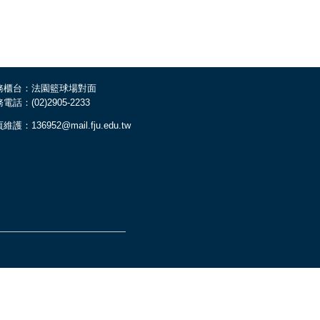
務櫃台：法園籃球場對面
電話：(02)2905-2233
維護：136952@mail.fju.edu.tw