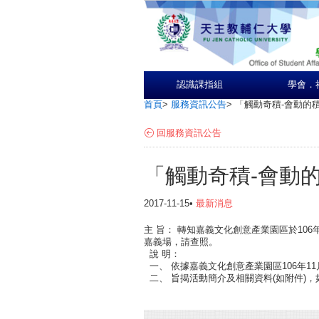
認識課指組
學會．
首頁
>
服務資訊公告
>
「觸動奇積-會動的
回服務資訊公告
「觸動奇積-會動
2017-11-15•
最新消息
主 旨： 轉知嘉義文化創意產業園區於106年
嘉義場，請查照。
說 明：
一、 依據嘉義文化創意產業園區106年11月
二、 旨揭活動簡介及相關資料(如附件)，如有