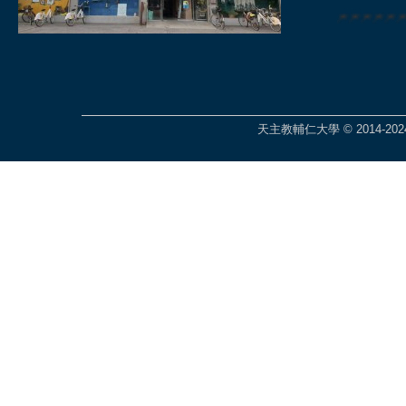
🎆🎆🎆🎆
天主教輔仁大學 © 2014-2