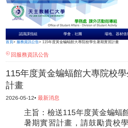
認識課指組
學會．社團
場地、器材借
首頁
>
服務資訊公告
>
115年度黃金蝙蝠館大專院校學生暑期實習計畫
回服務資訊公告
115年度黃金蝙蝠館大專院校
計畫
2026-05-12•
最新消息
主旨：檢送115年度黃金蝙蝠
暑期實習計畫，請鼓勵貴校