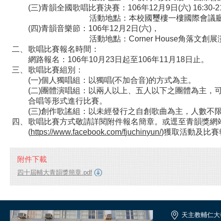
(
三
)
青
韻
全
國
歌
唱
比
賽
決
賽
：
1
0
6
年
1
2
月
9
日
(
六
)
1
6
:
3
0
-
2
活
動
地
點
：
本
校
國
璽
樓
一
樓
國
際
會
議
(
四
)
青
韻
音
樂
節
：
1
0
6
年
1
2
月
2
日
(
六
)
，
活
動
地
點
：
C
o
r
n
e
r
H
o
u
s
e
角
落
文
創
展
二
、
歌
唱
比
賽
報
名
時
間
：
網
路
報
名
：
1
0
6
年
1
0
月
2
3
日
起
至
1
0
6
年
1
1
月
1
8
日
止
。
三
、
歌
唱
比
賽
組
別
：
(
一
)
個
人
獨
唱
組
：
以
獨
唱
(
不
加
合
音
)
的
方
式
為
主
。
(
二
)
團
體
演
唱
組
：
以
兩
人
以
上
、
五
人
以
下
之
團
體
為
主
，
合
唱
等
形
式
進
行
比
賽
。
(
三
)
創
作
歌
謠
組
：
以
未
經
發
行
之
自
創
歌
曲
為
主
，
人
數
不
四
、
歌
唱
比
賽
方
式
敬
請
詳
閱
附
件
報
名
簡
章
。
或
逕
至
青
韻
獎
網
(
h
t
t
p
s
:
/
/
w
w
w
.
f
a
c
e
b
o
o
k
.
c
o
m
/
f
j
u
c
h
i
n
y
u
n
/
)
獲
取
活
動
及
比
賽
附件下載
四十屆輔大青韻獎簡章.pdf
天主教輔仁大