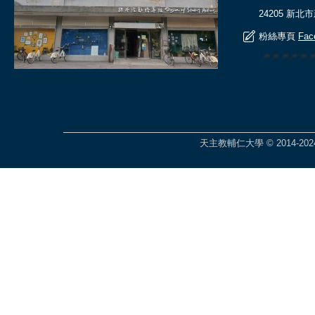
24205 新北
粉絲專頁
Fac
🎆🎆🎆🎆
天主教輔仁大學 © 2014-2