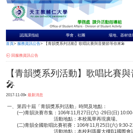
認識課指組
學會．社團
場地、器材借
首頁
>
服務資訊公告
>
【青韻獎系列活動】歌唱比賽與音樂節等你來🎤
回服務資訊公告
【青韻獎系列活動】歌唱比賽與
🎤
2017-11-09•
最新消息
一
、
第
四
十
屆
「
青
韻
獎
系
列
活
動
」
時
間
及
地
點
：
(
一
)
青
韻
決
賽
市
集
：
1
0
6
年
1
1
月
2
7
日
(
六
)
-
2
9
日
(
日
)
10:00
活
動
地
點
：
本
校
風
華
再
現
廣
場
。
(
二
)
青
韻
全
國
歌
唱
比
賽
初
賽
：
1
0
6
年
1
1
月
2
5
日
(
六
)
9
:
3
0
-
2
活
動
地
點
：
本
校
利
瑪
竇
大
樓
B
1
國
際
會