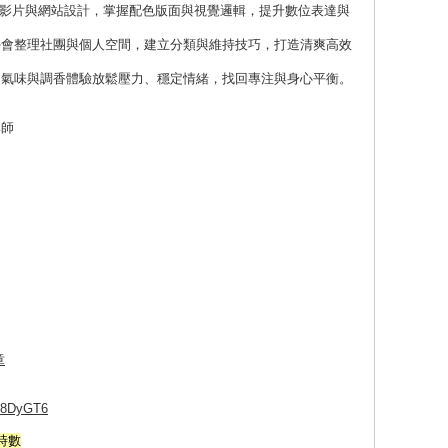
報到影片與網站設計，掌握配色版面與視覺邏輯，提升數位表達與
學會整理社團與個人空間，建立分類與維持技巧，打造清爽高效
過氣味與調香體驗放鬆壓力、穩定情緒，找回專注與身心平衡。
講師
章
Xf8DyGT6
時數