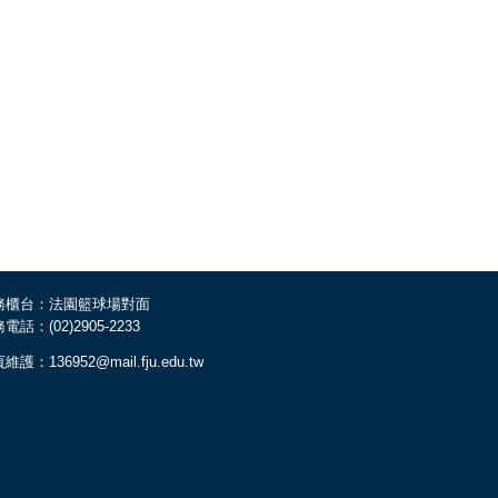
務櫃台：法園籃球場對面
電話：(02)2905-2233
維護：136952@mail.fju.edu.tw