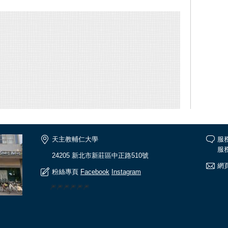
天主教輔仁大學
服
服務
24205 新北市新莊區中正路510號
網頁
粉絲專頁
Facebook
Instagram
🎆🎆🎆🎆🎆🎆