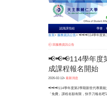
認識課指組
學會．
首頁
>
服務資訊公告
>
📢📢📢114學
回服務資訊公告
📢📢📢114
成課程報名開始
2026-02-12•
最新消息
📢📢📢114學年度第2學期新世代專業
「免費」課程名額有限，快手刀報名吧🚀