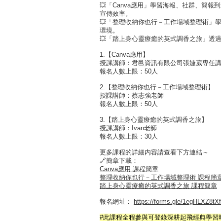
💥「Canva應用」學習海報、社群、簡
宣傳效率。
💥「整理收納你也行－工作場域整理術」
環境。
💥「踏上身心靈療癒的英式調香之旅」透
1.【Canva應用】
授課講師：君邑資訊有限公司張婕葳専任
報名人數上限：50人
2.【整理收納你也行－工作場域整理術】
授課講師：蔡志強老師
報名人數上限：50人
3.【踏上身心靈療癒的英式調香之旅】
授課講師：Ivan老師
報名人數上限：30人
更多課程的詳細内容請查看下方連結～
🔗簡章下載：
Canva應用 課程簡章
整理收納你也行－工作場域整理術 課程簡
踏上身心靈療癒的英式調香之旅 課程簡章
報名網址：
https://forms.gle/1egHLXZ8t
#此課程全程參與可登錄深耕起飛經典學習