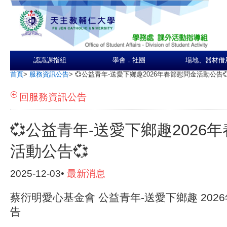
認識課指組
學會．社團
場地、器材借
首頁
>
服務資訊公告
>
💞公益青年-送愛下鄉趣2026年春節慰問金活動公告
回服務資訊公告
💞公益青年-送愛下鄉趣2026
活動公告💞
2025-12-03•
最新消息
蔡衍明愛心基金會
公益青年-送愛下鄉趣
2026
告