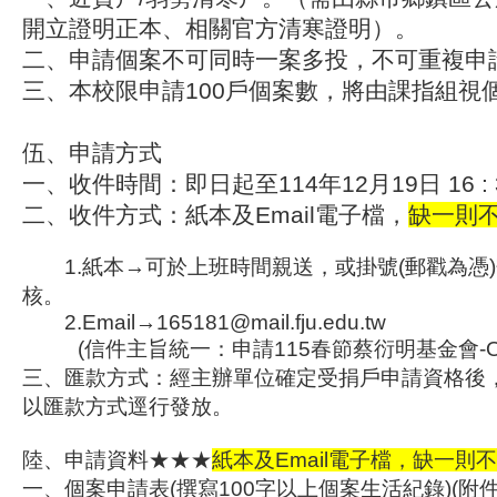
開立證明正本、相關官方清寒證明）。
二、申請個案不可同時一案多投，不可重複申
三、本校限申請100戶個案數，將由課指組視
伍、
申請方式
一、收件時間：即日起至114年12月19日 16 :
二、收件方式：紙本及Email電子檔，
缺一則
1.紙本→可於上班時間親送，或掛號(郵戳為憑
核。
2.Email→165181@mail.fju.edu.tw
(信件主旨統一：申請115春節蔡衍明基金會-OO
三、匯款方式：經主辦單位確定受捐戶申請資格後，1
以匯款方式逕行發放。
陸、申請資料
★★★
紙本及Email電子檔，缺一則
一、個案申請表(撰寫100字以上個案生活紀錄)(附件