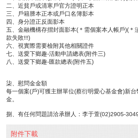
二、近貧戶或清寒戶官方證明正本
三、戶籍謄本正本或戶口名簿影本
四、身分證正反面影本
五、金融機構存摺封面影本(＊需個案本人帳戶)(＊
款失敗!!!)
六、視實際需要檢附其他相關證件
七、送愛下鄉趣-活動申請總表(附件三)
八、送愛下鄉趣-匯款總表
柒、慰問金金額
每一個案(戶)可獲主辦單位(蔡衍明愛心基金會)新台幣
金。
捌、
有任何問題請洽承辦人：李于萱(02)2905-304
附件下載