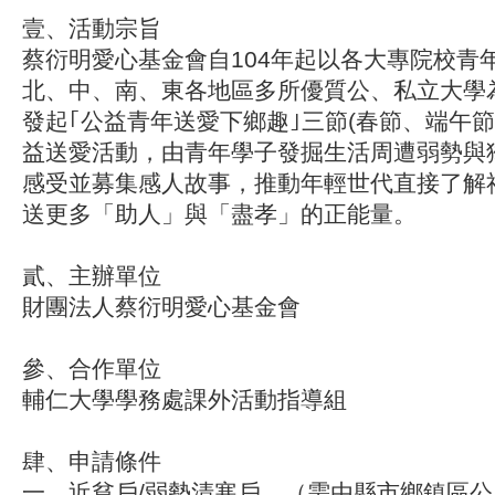
壹、活動宗旨
蔡衍明愛心基金會自104年起以各大專院校青
北、中、南、東各地區多所優質公、私立大學
發起｢公益青年送愛下鄉趣｣三節(春節、端午節
益送愛活動，由青年學子發掘生活周遭弱勢與獨
感受並募集感人故事，推動年輕世代直接了解
送更多「助人」與「盡孝」的正能量。
貳、主辦單位
財團法人蔡衍明愛心基金會
參、合作單位
輔仁大學
學務處課外活動指導組
肆、
申請條件
一、近貧戶/弱勢清寒戶。（需由縣市鄉鎮區