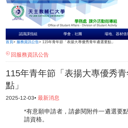
認識課指組
學會．社團
場地、器材借
首頁
>
服務資訊公告
>
115年青年節「表揚大專優秀青年遴選要點」
回服務資訊公告
115年青年節「表揚大專優秀
點」
2025-12-03•
最新消息
*
有意願申請者，請參閱附件一遴選要
請資格。