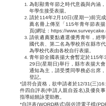
為彰顯青年節之時代意義與內涵，
年學生接受表揚。
請於114年2月10日(星期一)前
薦名冊上傳至「115年青年節表
頁(網址：https://www.surveycake.
請依遴薦要點遴選優秀青年，經學
國代表、第二名為學校所在縣市代
為學校代表由各校自行表揚。
青年節全國表揚大會暫定於115年3
29日(星期日)舉行，縣市表揚大
通知為主，請受獎同學務必出席，
登記。
*請符合資格，欲申請者於12/31(三)1
件四自評表(申請人親自簽名)及優良
指導組饒詠雯助教。
*自評表(WORD
格式
)與佐證電子檔(PDF