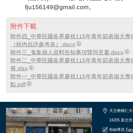
fju156149@gmail.com。
附件下載
附件四_中華民國各界慶祝115年青年節表揚大專
（校內自評參考表）.docx
附件三_蒐集個人資料告知事項暨同意書.docx
附件二_中華民國各界慶祝115年青年節表揚大專
冊.xlsx
附件一_中華民國各界慶祝115年青年節表揚大專
點.pdf
天主教輔仁大
24205 新北
粉絲專頁
Fac