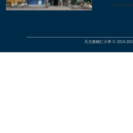
🎆🎆🎆🎆
天主教輔仁大學 © 2014-2