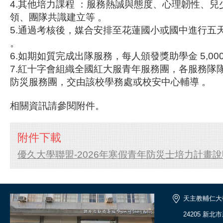
4.其他培力課程 ：服務熱誠與態度、心理韌性、
領、團隊共識建立等 。
5.通過考核後，媒合安排至花蓮國小或國中進行五
。
6.如期如質完成出隊服務，每人頒發獎助學金 5,000
7.紅十字會組織全國紅大服青年服務團，各服務隊
防災服務團，交由該校學務處或校安中心輔導 。
相關資訊請參閱附件。
附件下載
優久大學聯盟-2026年寒假青年防災士培力計畫說明
天主教輔仁大
24205 新北