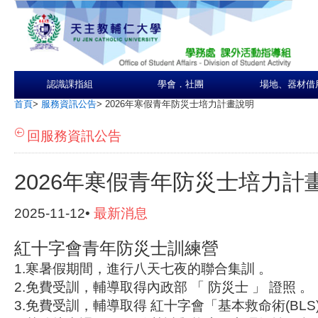
認識課指組
學會．社團
場地、器材借
首頁
>
服務資訊公告
>
2026年寒假青年防災士培力計畫說明
回服務資訊公告
2026年寒假青年防災士培力計
2025-11-12•
最新消息
紅十字會青年防災士訓練營
1.寒暑假期間，進行八天七夜的聯合集訓 。
2.免費受訓，輔導取得內政部 「 防災士 」 證照 。
3.免費受訓，輔導取得 紅十字會「基本救命術(BLS